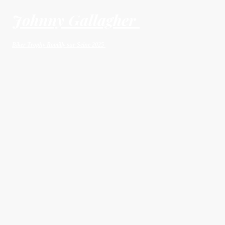
Johnny Gallagher
Biker Trophy Romilly sur Seine 2025