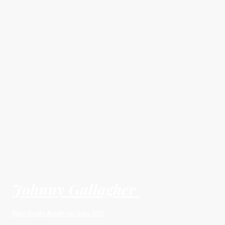
Johnny Gallagher
Biker Trophy Romilly sur Seine 2025