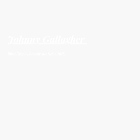
Johnny Gallagher
Biker Trophy Romilly sur Seine 2025