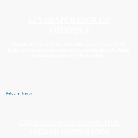
LES DESPERADOS EN
AMERIQUE
Traversée des USA d'Est en Ouest Miami Los Angeles en Harley
Davidson 32 jours avec nos motos Voyage organisé par Gilles Pardon
secrétaire desperados de Johnny Hallyday
Retour en haut ↑
©2025 Tous droits réservés. HDC
LEGEND DESPERADOS