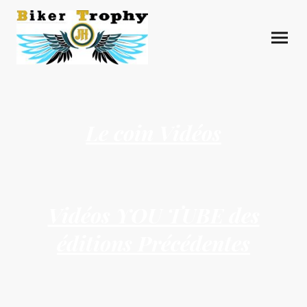
Le coin Vidéos
Vidéos YOU TUBE des
éditions Précédentes