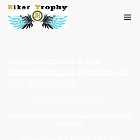
Remerciements à nos
Partenaires nos Sponsors et
nos Annonceurs
Le BIKER TROPHY 2026
remercie chaleureusement
ses partenaires et
sponsors
qui soutiennent le BIKER TROPHY