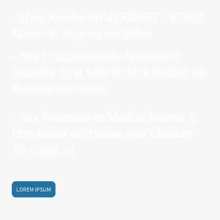
- Mme Estelle BOMBERGET - RIVOT,
Maire de Nogent sur Seine
- Aux Commerçants, Artisans et
Sociétés de la ville et de la Région de
Romilly sur Seine
- Aux Journaux et Médias France 3,
l’Est Eclair et l’Union, aux Chaînes
TV Canal 32
LOREM IPSUM